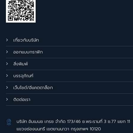
เกี่ยวกับบริษัท
ออกแบบกราฟิก
สิ่งพิมพ์
บรรจุภัณฑ์
เว็บไซต์/อีแคตตาล็อก
ติดต่อเรา
บริษัท อิมเมนซ เกรซ จำกัด 173/46 ซ.พระรามที่ 3 ซ.77 แยก 11
แขวงช่องนนทรี เขตยานนาวา กรุงเทพฯ 10120