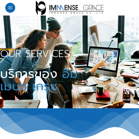
Skip
to
content
OUR SERVICES
บริการของ
อิม
เมนซ เกรซ