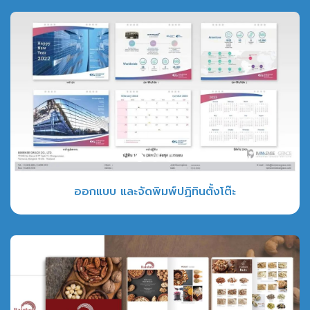
ออกแบบ และจัดพิมพ์ปฏิทินตั้งโต๊ะ