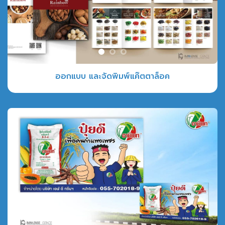
ออกแบบ และจัดพิมพ์แค๊ตตาล็อค