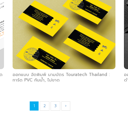
์ด
ออกแบบ จัดพิมพ์ นามบัตร Touratech Thailand :
อ
การ์ด PVC กันน้ำ, ไม่ขาด
ด
1
2
3
›