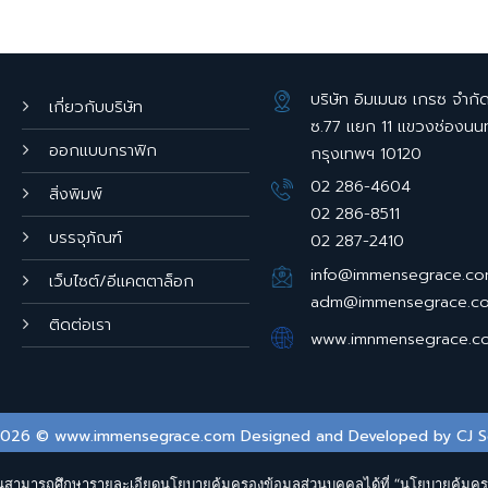
บริษัท อิมเมนซ เกรซ จำกั
เกี่ยวกับบริษัท
ซ.77 แยก 11 แขวงช่องนน
ออกแบบกราฟิก
กรุงเทพฯ 10120
02 286-4604
สิ่งพิมพ์
02 286-8511
บรรจุภัณฑ์
02 287-2410
info@immensegrace.c
เว็บไซต์/อีแคตตาล็อก
adm@immensegrace.c
ติดต่อเรา
www.imnmensegrace.c
2026 © www.immensegrace.com Designed and Developed by
CJ S
 ท่านสามารถศึกษารายละเอียดนโยบายคุ้มครองข้อมูลส่วนบุคคลได้ที่ “นโยบายคุ้มค