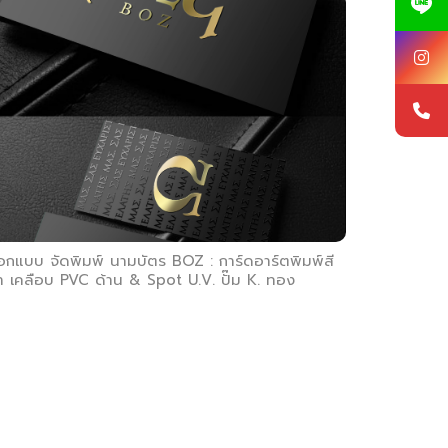
อกแบบ จัดพิมพ์ นามบัตร BOZ : การ์ดอาร์ตพิมพ์สี
ำ เคลือบ PVC ด้าน & Spot U.V. ปั๊ม K. ทอง