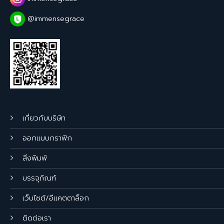
@immensegrace
เกี่ยวกับบริษัท
ออกแบบกราฟิก
สิ่งพิมพ์
บรรจุภัณฑ์
เว็บไซต์/อีแคตตาล็อก
ติดต่อเรา