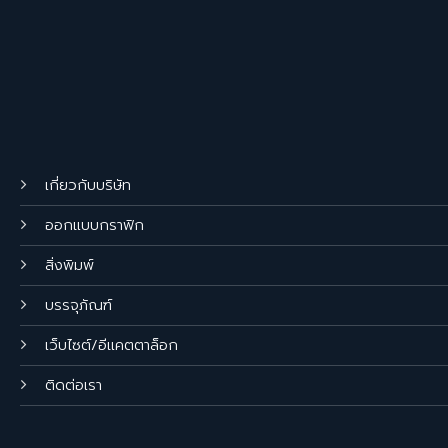
เกี่ยวกับบริษัท
ออกแบบกราฟิก
สิ่งพิมพ์
บรรจุภัณฑ์
เว็บไซต์/อีแคตตาล็อก
ติดต่อเรา
บริษัท อิมเมนซ เกรซ จำกัด 173/46 ซ.พระรามที่ 3 ซ.77 แยก 11
แขวงช่องนนทรี เขตยานนาวา กรุงเทพฯ 10120