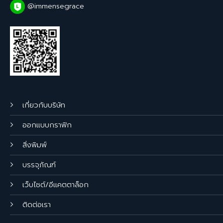
@immensegrace
เกี่ยวกับบริษัท
ออกแบบกราฟิก
สิ่งพิมพ์
บรรจุภัณฑ์
เว็บไซต์/อีแคตตาล็อก
ติดต่อเรา