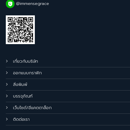
@immensegrace
เกี่ยวกับบริษัท
ออกแบบกราฟิก
สิ่งพิมพ์
บรรจุภัณฑ์
เว็บไซต์/อีแคตตาล็อก
ติดต่อเรา