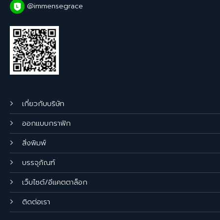
@immensegrace
เกี่ยวกับบริษัท
ออกแบบกราฟิก
สิ่งพิมพ์
บรรจุภัณฑ์
เว็บไซต์/อีแคตตาล็อก
ติดต่อเรา