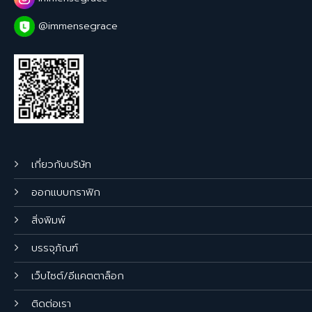
@immensegrace
เกี่ยวกับบริษัท
ออกแบบกราฟิก
สิ่งพิมพ์
บรรจุภัณฑ์
เว็บไซต์/อีแคตตาล็อก
ติดต่อเรา