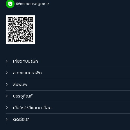
@immensegrace
เกี่ยวกับบริษัท
ออกแบบกราฟิก
สิ่งพิมพ์
บรรจุภัณฑ์
เว็บไซต์/อีแคตตาล็อก
ติดต่อเรา