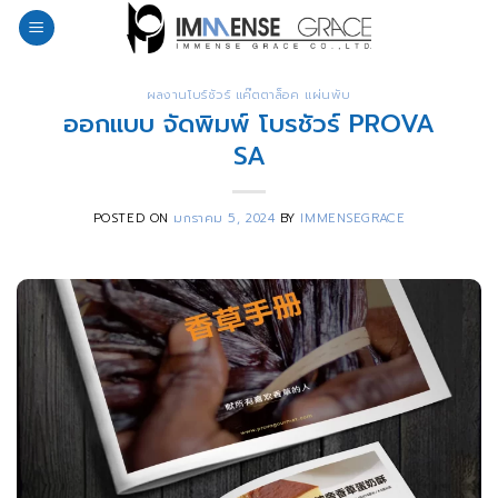
Skip
to
content
ผลงานโบร์ชัวร์ แค๊ตตาล็อค แผ่นพับ
ออกแบบ จัดพิมพ์ โบรชัวร์ PROVA
SA
POSTED ON
มกราคม 5, 2024
BY
IMMENSEGRACE