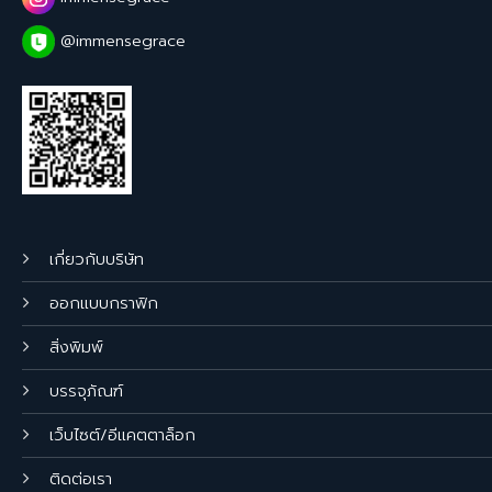
@immensegrace
เกี่ยวกับบริษัท
ออกแบบกราฟิก
สิ่งพิมพ์
บรรจุภัณฑ์
เว็บไซต์/อีแคตตาล็อก
ติดต่อเรา