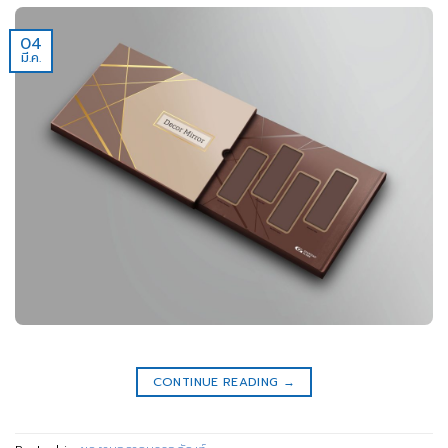
04
มี.ค.
CONTINUE READING
→