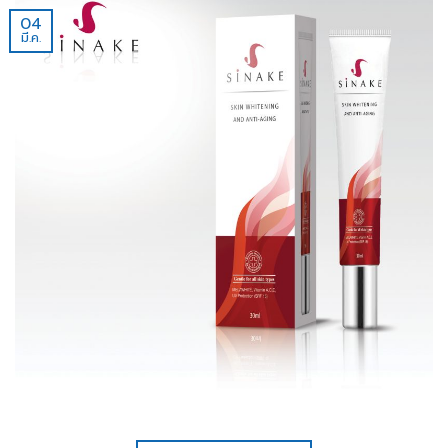
04
มี.ค.