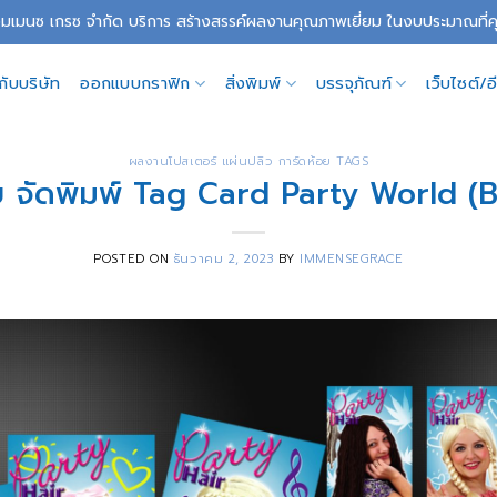
อิมเมนซ เกรซ จำกัด บริการ สร้างสรรค์ผลงานคุณภาพเยี่ยม ในงบประมาณที
วกับบริษัท
ออกแบบกราฟิก
สิ่งพิมพ์
บรรจุภัณฑ์
เว็บไซต์/
ผลงานโปสเตอร์ แผ่นปลิว การ์ดห้อย TAGS
จัดพิมพ์ Tag Card Party World (
POSTED ON
ธันวาคม 2, 2023
BY
IMMENSEGRACE