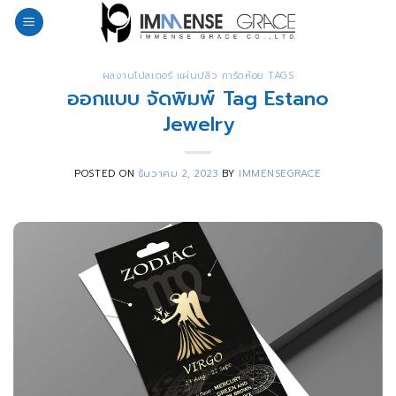
Skip
to
content
ผลงานโปสเตอร์ แผ่นปลิว การ์ดห้อย TAGS
ออกแบบ จัดพิมพ์ Tag Estano
Jewelry
POSTED ON
ธันวาคม 2, 2023
BY
IMMENSEGRACE